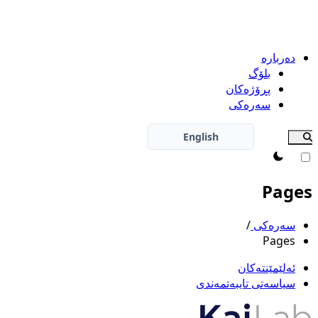
دەربارە
بلۆگ
پڕۆژەکان
سەرەکی
English
theme switcher
Pages
سەرەکی
/
Pages
ئەلێمێنتەکان
سیاسەتی تایبەتمەندی