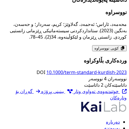
نووسراوە
محەمەد، ئاراس؛ ئەحمەد، گەلاوێژ؛ کریم، سەردار؛ و حەسەن،
بەنگین (2023). ستانداردکردنی سیستەماتیکی ڕێزمانی زانستیی
کوردی. زانستی ڕێزمان و لێکۆڵینەوە، 34(2)، 45–78.
کۆپی نووسراوە
وردەکاری بڵاوکراوە
DOI
10.1000/term-standard-kurdish-2023
نووسەران
4 نووسەر
داتاسێتەکان
2 داتاسێت
خوێندنەوەی تەواوی وتار
بینینی پڕۆژە
گەڕان بۆ
وتارەکان
دەربارە
پەیوەندی