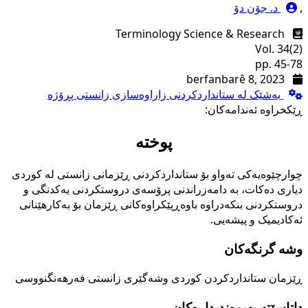
,
د. جۆن دۆ
Terminology Science & Research
Vol. 34(2)
pp. 45-78
berfanbarê 8, 2023
بەشێک لە ستانداردکردنی زاراوەسازی زانستی پڕۆژە
ڕێکخراوە ئەندامەکان:
پوختە
چوارچێوەیەکی تەواو بۆ ستانداردکردنی ڕێزمانی زانستی لە کوردی
دیاری دەکات، بە دامەزراندنی پرۆسەی دروستکردنی یەکدنگی و
دروستکردنی بنکەدراوە باوەڕپێکراوەکانی ڕێزمان بۆ بەکارهێنانی
ئەکادیمیک و پیشەیی.
وشە گرنگەکان
ڕێزمان
ستانداردکردن
کوردی
وشەگێری زانستی
فەرھەنگنووسی
داتاسێتە پەیوەندیدارەکان