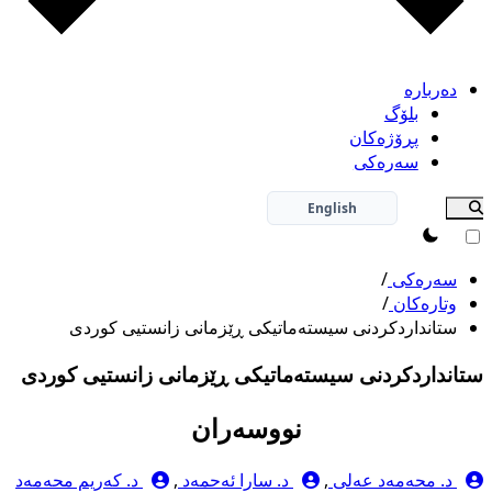
دەربارە
بلۆگ
پڕۆژەکان
سەرەکی
English
theme switcher
سەرەکی
/
وتارەکان
/
ستانداردکردنی سیستەماتیکی ڕێزمانی زانستیی کوردی
ستانداردکردنی سیستەماتیکی ڕێزمانی زانستیی کوردی
نووسەران
د. محەمەد عەلی
,
د. سارا ئەحمەد
,
د. کەریم محەمەد