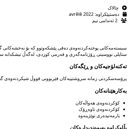
چالاک
دەستپێکراوە: avrêlê 2022
2 ئەندامی تیم
سیستەمەکانی پوختەکردنەوەی دەقی پێشکەوتوو کە بۆ نەخشەکانی گف
ستایلی نووسینی ڕۆژنامەگەری و فەرمی کوردی، لەگەڵ تیشکدانە سەر
تەکنەلۆجیەکان و ڕێگەکان
پرۆسەسکردنی زمانە سروشتییەکان
فێربوونی قووڵ
شیکردنەوەی گف
بەکارهێنانەکان
کۆکردنەوەی هەواڵەکان
کۆکردنەوەی ناوەڕۆک
یارمەتیدەری توێژینەوە
بڵاوکراوە پەیوەندیدارەکان