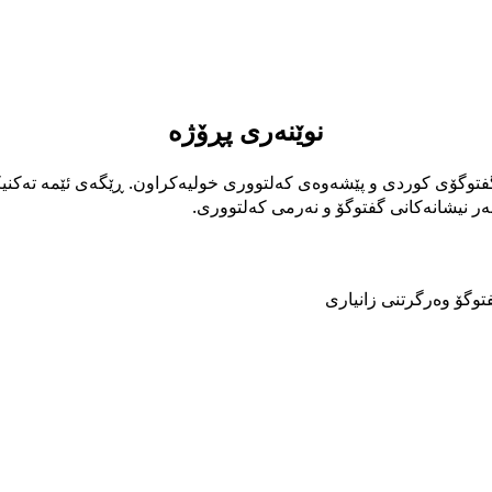
نوێنەری پڕۆژە
توگۆی کوردی و پێشەوەی کەلتووری خولیەکراون. ڕێگەی ئێمە تەکنی
 نیشانەکانی گفتوگۆ و نەرمی کەلتووری.
توگۆ
وەرگرتنی زانیاری