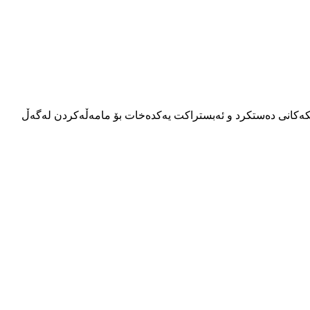
کەکانی دەستکرد و ئەبستراکت یەکدەخات بۆ مامەڵەکردن لەگەڵ