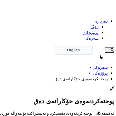
دەربارە
بلۆگ
پڕۆژەکان
سەرەکی
English
theme switcher
سەرەکی
/
پڕۆژەکان
/
پوختەکردنەوەی خۆکارانەی دەق
پوختەکردنەوەی خۆکارانەی دەق
تەکنیکەکانی پوختەکردنەوەی دەستکرد و ئەبستراکت بۆ هەواڵە کوردی