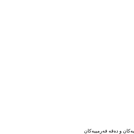
یەکان و دەقە فەرمییەکان